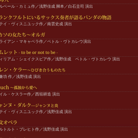
ルベール・カミュ作／浅野佳成 脚本／白石圭司 演出
テイ・ヴィスニユック作／南雲史成 演出
ライアン・マキャベラ作／ペトル・ヴトカレウ演出
ィリアム・シェイクスピア作／浅野佳成 ペトル・ヴトカレウ 演出
兼功 作／浅野佳成 演出
イル・ケスラー作／西垣耕造 演出
テイ・ヴィスニユック作／浅野佳成 演出
ルトルト・ブレヒト作／浅野佳成 演出