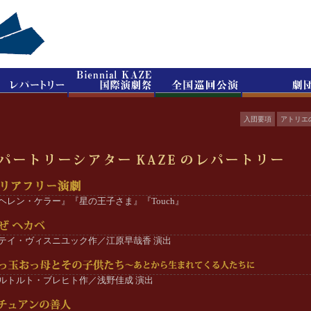
入団要項
アトリエ
ヘレン・ケラー』『星の王子さま』『Touch』
テイ・ヴィスニユック作／江原早哉香 演出
ルトルト・ブレヒト作／浅野佳成 演出