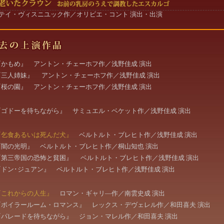
テイ・ヴィスニユック作／オリビエ・コント 演出・出演
『かもめ』 アントン・チェーホフ作／浅野佳成 演出
『三人姉妹』 アントン・チェーホフ作／浅野佳成 演出
『桜の園』 アントン・チェーホフ作／浅野佳成 演出
『ゴドーを待ちながら』 サミュエル・ベケット作／浅野佳成 演出
『乞食あるいは死んだ犬』
ベルトルト・ブレヒト作／浅野佳成 演出
『闇の光明』 ベルトルト・ブレヒト作／桐山知也 演出
『第三帝国の恐怖と貧困』 ベルトルト・ブレヒト作／浅野佳成 演出
『ドン･ジュアン』 ベルトルト・ブレヒト作／浅野佳成 演出
『これからの人生』
ロマン・ギャリ―作／南雲史成 演出
『ボイラールーム・ロマンス』 レックス・デヴェレル作／和田喜夫 演出
『パレードを待ちながら』 ジョン・マレル作／和田喜夫 演出