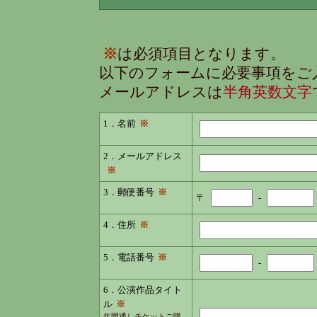
※
は必須項目となります。
以下のフォームに必要事項をご
メールアドレスは
半角英数文字
1．名前
※
2．メールアドレス
※
3．郵便番号
※
〒
-
4．住所
※
5．電話番号
※
-
6．公演作品タイト
ル
※
年間通しチケットご購