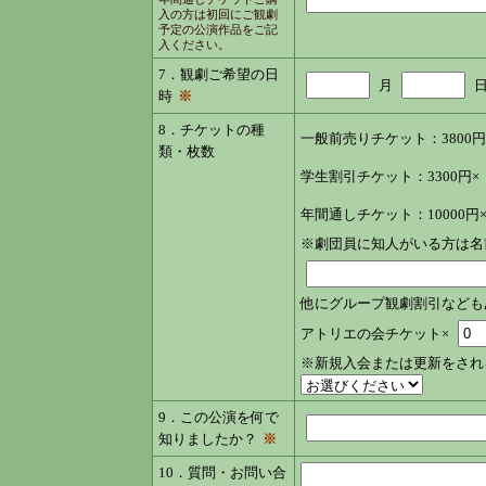
入の方は初回にご観劇
予定の公演作品をご記
入ください。
7．観劇ご希望の日
月
時
※
8．チケットの種
一般前売りチケット：3800円
類・枚数
学生割引チケット：3300円×
年間通しチケット：10000円
※劇団員に知人がいる方は名
他にグループ観劇割引なども
アトリエの会チケット×
※新規入会または更新をされ
9．この公演を何で
知りましたか？
※
10．質問・お問い合