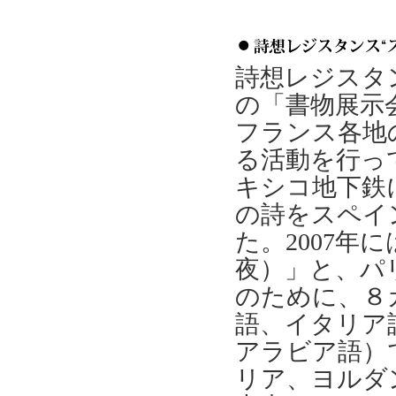
詩想レジスタン
の「書物展示
フランス各地
る活動を行っ
キシコ地下鉄
の詩をスペイ
た。2007
夜）」と、パ
のために、８
語、イタリア
アラビア語）
リア、ヨルダ