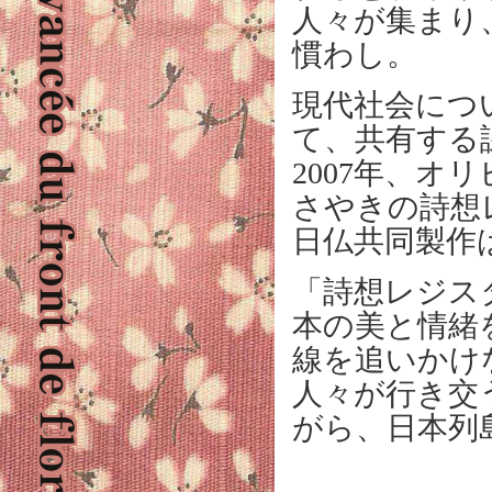
人々が集まり
慣わし。
現代社会につ
て、共有する
2007年、
さやきの詩想
日仏共同製作
「詩想レジス
本の美と情緒
線を追いかけ
人々が行き交
がら、日本列