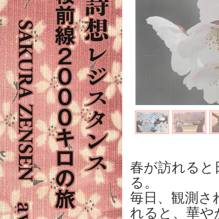
春が訪れると
る。
毎日、観測さ
れると、華や