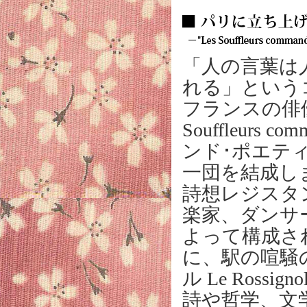
「人の言葉は
れる」という
フランスの俳優
Souffleurs
ンド･ポエテ
一団を結成し
詩想レジスタ
楽家、ダンサ
よって構成さ
に、駅の喧騒
ル Le Ros
詩や哲学、文